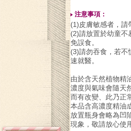
注意事項：
(1)皮膚敏感者，
(2)請放置於幼童
免誤食。
(3)請勿吞食，若
速就醫。
由於含天然植物精
濃度與氣味會隨天
而有改變、此乃正
本品含高濃度精油
放置瓶身會略為凹
現象，敬請放心使