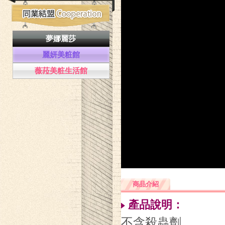
夢娜麗莎
麗妍美粧館
薇菈美粧生活館
商品介紹
產品說明：
不含殺蟲劑