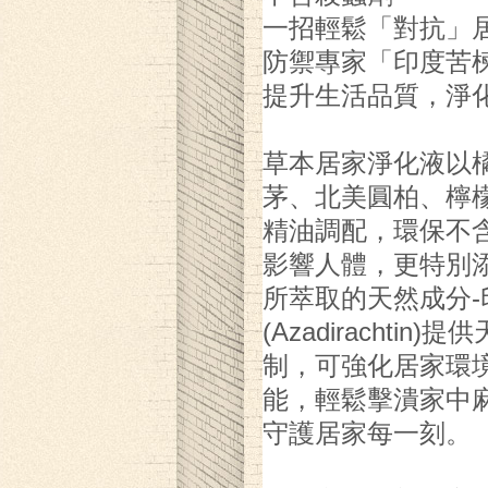
一招輕鬆「對抗」
防禦專家「印度苦
提升生活品質，淨
草本居家淨化液以
茅、北美圓柏、檸
精油調配，環保不
影響人體，更特別
所萃取的天然成分-
(Azadirachtin
制，可強化居家環
能，輕鬆擊潰家中
守護居家每一刻。