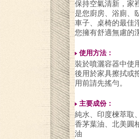
保持空氣清新，家
是您廚房、浴廁、
車子、桌椅的最佳
您擁有舒適無慮的
使用方法：
裝於噴灑容器中使
後用於家具擦拭或
用前請先搖勻。
主要成份：
純水、印度楝萃取
香茅葉油、北美圓
油