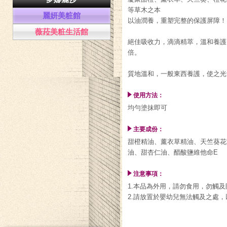
等草木之本
麗妍美粧館
以油潤養，重塑完整的保護屏障！
薇菈美粧生活館
絕佳吸收力，滴滴精萃，溫和養護
倍。
質地溫和，一般東西養護，使之光
使用方法：
均勻塗抹即可
主要成份：
甜橙精油、薰衣草精油、天竺葵花
油、甜杏仁油、醋酸鹽維他命E
注意事項：
1.本品為外用，請勿食用，勿觸及
2.請放置於嬰幼兒無法觸及之處