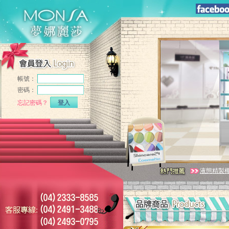
帳號：
密碼：
忘記密碼？
登入
液態精製椰