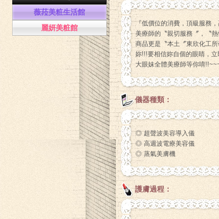
薇菈美粧生活館
『低價位的消費，頂級服務，
麗妍美粧館
美療師的〝親切服務〞，〝熱情
商品更是〝本土〞東欣化工所
妳!!!要相信妳自個的眼睛，
大眼妹全體美療師等你唷!!~~
儀器種類：
◎ 超聲波美容導入儀
◎ 高週波電療美容儀
◎ 蒸氣美膚機
護膚過程：