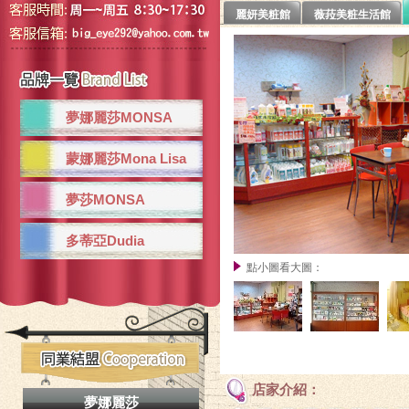
麗妍美粧館
薇菈美粧生活館
夢娜麗莎MONSA
蒙娜麗莎Mona Lisa
夢莎MONSA
多蒂亞Dudia
點小圖看大圖：
店家介紹：
夢娜麗莎