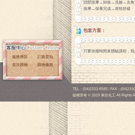
頭部按摩→卸妝→洗臉→去角
按摩→保養完成→肩頸舒緩
包套方案：
只要你撥時間來體驗課程，我
服務專區
訂購需知
首次購物
購物優惠
TEL：(04)2333-8585 / FAX：(04)2330
版權所有
©
2010 東欣化工 All Rights R