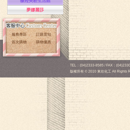
薇菈美粧生活館
夢娜麗莎
服務專區
訂購需知
首次購物
購物優惠
TEL：(04)2333-8585 / FAX：(04)2330
版權所有
©
2010 東欣化工 All Rights R