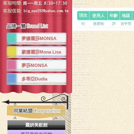
項次
使用人
年齡
地區
01
涂君怡
29
台中市
夢娜麗莎MONSA
蒙娜麗莎Mona Lisa
夢莎MONSA
多蒂亞Dudia
麗妍美粧館