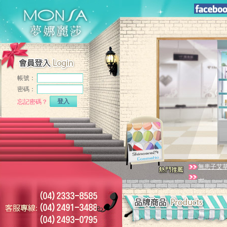
帳號：
密碼：
登入
忘記密碼？
無患子艾
...