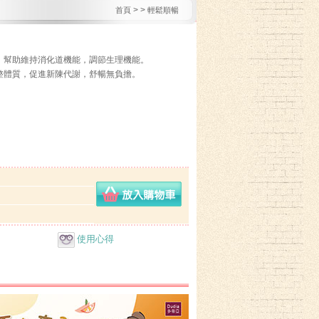
>
>
首頁
輕鬆順暢
，幫助維持消化道機能，調節生理機能。
整體質，促進新陳代謝，舒暢無負擔。
使用心得