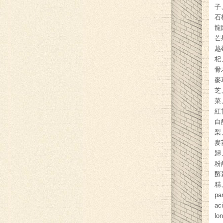
子
石
龍
芒
越
杞
骨
麥
芝
菜
紅
白
梨
麥
歸
粉
酵
精、
pa
ac
lo