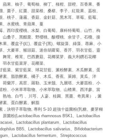
、蘋果、柚子、葡萄柚、柳丁、椪柑、甜橙、百香果、番
榴、棗子、紅棗、甜菜根、桑椹、李子、紅龍果、荔枝、
眼、桃子、蓮霧、香菇、金針菇、黑木耳、草莓、藍莓、
果、水蜜桃、青蘋果、蔓
莓、西印度櫻桃、水梨、白葡萄、康科特葡萄、山竹、枸
、山桑子、黑醋栗、野櫻桃、酸櫻桃、余甘子、石榴、接
木果、覆盆子(紅)、覆盆子(黑)、螺旋藻、綠藻、蕁麻、小
草、大麥草、猴頭菇、迷你胡蘿蔔、香芹、羽衣甘藍、靈
、舞茸、椎茸、巴西蘑菇、花椰菜芽、義大利鑽石花椰
、羽衣甘藍菜芽、花椰菜、
甘藍菜、紫甘藍菜、球花甘藍、澱粉酵素、木瓜酵素、蛋
酵素、脂肪酵素、橘子、木瓜、香蕉、萊姆、黃瓜、洋
、荷蘭芹、萵苣、羅勒、玉米鬚、九層塔、大麥苗粉、小
苗粉、小米草萃取物、小米萃取物、山楂果、西洋參、當
、熟地、白芍 、川芎、人蔘、桂圓、黑棗、奇異果），澱
酵素、蛋白酵素、解脂
素，決明子萃取物, 專利 S-10 超強十益菌粉(乳糖、麥芽糊
原菌粉(Lactobacillus rhamnosus B5K1、Lactobacillus
racasei、Lactobacillus plantarum、Lactobacillus
idophilus BB5、Lactobacillus salivarius、Bifidobacterium
ngum、Lactobacillus fermentum、Streptococcus