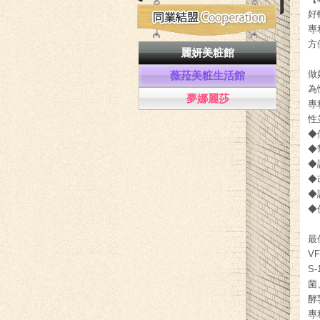
好
專
方
麗妍美粧館
做
薇菈美粧生活館
為
夢娜麗莎
專
性
◆
◆
◆
◆
◆
◆
最
V
S
菌
酵
專