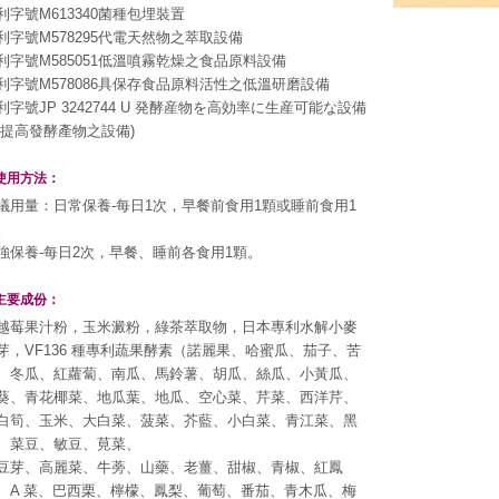
利字號M613340菌種包埋裝置
利字號M578295代電天然物之萃取設備
利字號M585051低溫噴霧乾燥之食品原料設備
利字號M578086具保存食品原料活性之低溫研磨設備
利字號JP 3242744 U 発酵産物を高効率に生産可能な設備
可提高發酵產物之設備)
使用方法：
議用量：日常保養-每日1次，早餐前食用1顆或睡前食用1
。
強保養-每日2次，早餐、睡前各食用1顆。
主要成份：
越莓果汁粉，玉米澱粉，綠茶萃取物，日本專利水解小麥
芽，VF136 種專利蔬果酵素（諾麗果、哈蜜瓜、茄子、苦
、冬瓜、紅蘿蔔、南瓜、馬鈴薯、胡瓜、絲瓜、小黃瓜、
葵、青花椰菜、地瓜葉、地瓜、空心菜、芹菜、西洋芹、
白筍、玉米、大白菜、菠菜、芥藍、小白菜、青江菜、黑
、菜豆、敏豆、莧菜、
豆芽、高麗菜、牛蒡、山藥、老薑、甜椒、青椒、紅鳳
、A 菜、巴西栗、檸檬、鳳梨、葡萄、番茄、青木瓜、梅