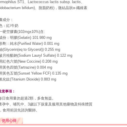
ermophilus ST1、Lactococcus lactis subsp. lactis、
fidobacterium bifidum)、脫脂奶粉)，微結晶狀α-纖維素
囊成分：
色：紅/牛奶
一硬空膠囊(102mg±10%)含:
份：明膠(Gelatin) 101.980 mg
劑：純水(Purified Water) 0.001 mg
(Glycerin(eq to Glycerol)) 0.255 mg
月桂酯鈉(Sodium Lauryl Sulfate) 0.122 mg
紅色六號(New Coccine) 0.208 mg
黃色四號(Tartrazine) 0.004 mg
黃色五號(Sunset Yellow FCF) 0.135 mg
化鈦(Titanium Dioxide) 0.883 mg
注意事項：
.每日食用量勿超過2顆，多食無益。
.懷孕中、哺乳中、3歲以下孩童及服用其他藥物及特殊體質
，食用前請先諮詢醫師。
使用心得