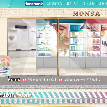
│
回商城首頁
│
最新消息
│
加入會員
│
會員
液態精製椰子油(基底油)
茶樹精油
迷迭香香氛油...