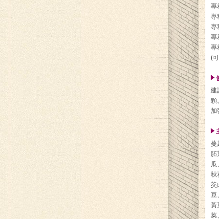
專
專
專
專
專
(
建
顆
加
蔓
胚
瓜
秋
筊
豆
黃
菜