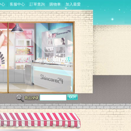
中心
│
客服中心
│
訂單查詢
│
購物車
│
加入最愛