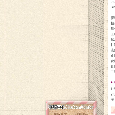
th
Bi
膠
顏
每
主成
賦形
甘油
硫酸
食用
食用
食用
二氧
1
2
者
服務專區
訂購需知