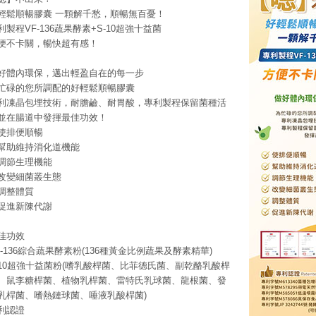
輕鬆順暢膠囊 一顆解千愁，順暢無百憂！
利製程VF-136蔬果酵素+S-10超強十益菌
便不卡關，暢快超有感！
好體內環保，邁出輕盈自在的每一步
忙碌的您所調配的好輕鬆順暢膠囊
利凍晶包埋技術，耐膽鹼、耐胃酸，專利製程保留菌種活
並在腸道中發揮最佳功效！
使排便順暢
幫助維持消化道機能
調節生理機能
改變細菌叢生態
調整體質
促進新陳代謝
佳功效
F-136綜合蔬果酵素粉(136種黃金比例蔬果及酵素精華)
-10超強十益菌粉(嗜乳酸桿菌、比菲德氏菌、副乾酪乳酸桿
、鼠李糖桿菌、植物乳桿菌、雷特氏乳球菌、龍根菌、發
乳桿菌、嗜熱鏈球菌、唾液乳酸桿菌)
利認證