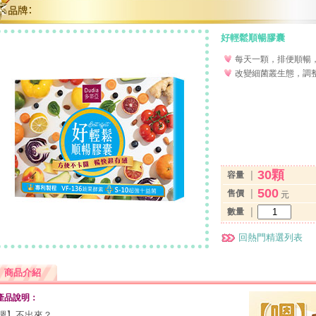
好輕鬆順暢膠囊
每天一顆，排便順暢
改變細菌叢生態，調
30顆
容量
│
500
售價
│
元
數量
│
回熱門精選列表
商品介紹
產品說明：
嗯】不出來？